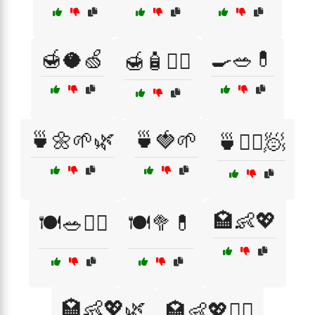
🍯🥥🍏
🍳🥗💊
🍯🧴💆‍♀️
🍵🌼🌱🌿
🍵🍓🌱
🍵💆‍♀️🧖
🏩👶💖
🍽️🥗💆‍♀️
🍽️🥦💊
🏩👶💖🌿
🏩👶💖🧑‍⚕️