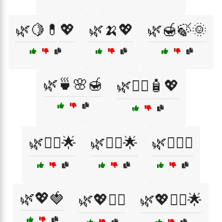
🌿🍋💊💖
🌿🍌💖
🌿🍯🍃🌞
🌿🍵🌸🍯
🌿💆‍♀️🧴💖
🌿💇‍♀️🌟
🌿💇‍♂️🌟
🌿💇‍♂️✨
🌿💖🍓
🌿💖💁‍♀️
🌿💖💆‍♂️🌟