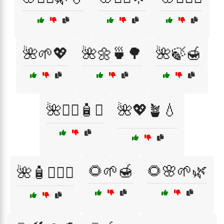
🌺🌱💖
🌺🌼🍵🌳
🌺🍃🍯
🌺💆‍♀️🧴✨
🌺💖🪴💧
🌻🌱🍯
🌻🌸🌱🌿
🌺🧴💆‍♀️✨