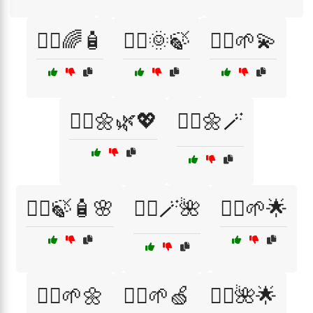
💇‍♀️🌈🧴
💇‍♀️🌞🍃
💇‍♀️🌱💫
💇‍♀️🌼🌿💖
💇‍♀️🌼🪄
💇‍♀️🍃🧴🌸
💇‍♀️🪄🌺
💇‍♂️🌱🌟
💇‍♂️🌱🌼
💇‍♂️🌱🍏
💇‍♂️🌺🌟