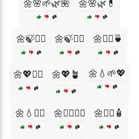
🌼🌸🌱🌿🌺
🌼🌸🌿💊
🌼🍃💆‍♀️
🌼🍃🧖‍♀️
🌼💆‍♂️🍵
🌼💧🌱💖
🌼💖💆‍♂️
🌼💖🪴
🌼💧💆‍♂️
🌼🧖‍♀️💇‍♂️
🌼🧖‍♀️🧴