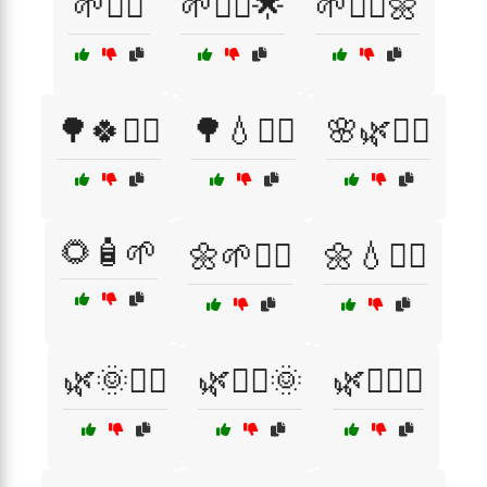
🌱💆‍♀️
🌱💆‍♂️🌟
🌱🧖‍♂️🌼
🌳🍀💆‍♂️
🌳💧💇‍♀️
🌸🌿💇‍♀️
🌻🧴🌱
🌼🌱💆‍♂️
🌼💧🧖‍♀️
🌿🌞💆‍♀️
🌿💆‍♀️🌞
🌿💇‍♀️✨