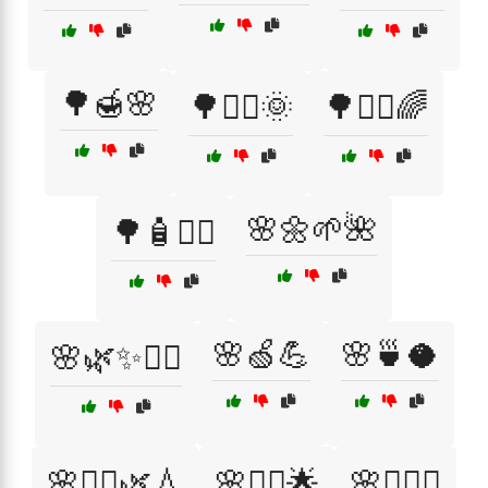
🌳🍯🌸
🌳💇‍♂️🌞
🌳🧖‍♂️🌈
🌸🌼🌱🌺
🌳🧴💇‍♀️
🌸🍏💪
🌸🍵🥥
🌸🌿✨💆‍♀️
🌸💆‍♀️🌿💧
🌸💇‍♂️🌟
🌸🧖‍♂️✨