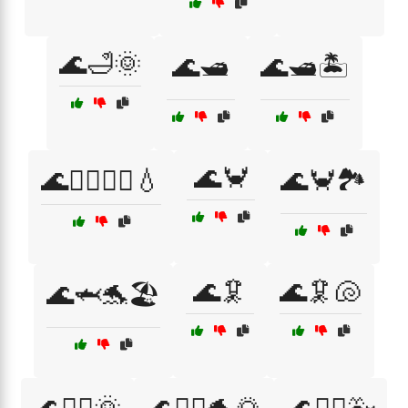
🌊🛁🌞
🌊🛥️
🌊🛥️🏝️
🌊🦀
🌊🤽‍♂️🏊‍♀️💧
🌊🦀🏞️
🌊🦑
🌊🦑🐚
🌊🦈🐬🏖️