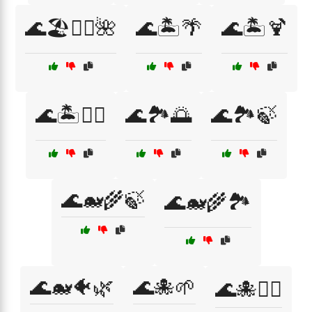
🌊🏖️🧖‍♂️🌺
🌊🏝️🌴
🌊🏝️🍹
🌊🏝️🧖‍♂️
🌊🏞️🌅
🌊🏞️🍃
🌊🐋🌾🍃
🌊🐋🌾🏞️
🌊🐋🐠🌿
🌊🐙🌱
🌊🐙🏄‍♀️