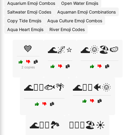
Aquarium Emoji Combos
Open Water Emojis
Saltwater Emoji Codes
Aquaman Emoji Combinations
Copy Tide Emojis
Aqua Culture Emoji Combos
Aqua Heart Emojis
River Emoji Codes
💙
🌊🌌⭐
🌊🌞🏖️🍉
2 copies
🌊🏊‍♀️🐟🌴
🌊🏊‍♂️🐠🌞
🌊🚣‍♀️🏞️
🏊‍♀️🌊🏖️☀️