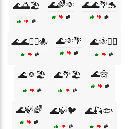
🌊🌈🌞
🌊🌊🌴🐬
🌊🌅🏖️
🌊🌞🌴
🌊🌊🏄‍♂️🐙
🌊🌞🏄‍♂️
🌊🌼
🌊🌞🏖️
🌊🌴🏖️
🌊🍃🌈
🌊🍃🐦
🌊🎣🐟