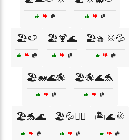
🏖️🍉
🏖️🍹🌊
🏖️🏊🌞💦
🏖️🐋🌊🐙
🏖️🐙🌊🐬
🏖️🐬🌊
🏖️💦🧘‍♂️
🏝️🌊🌞