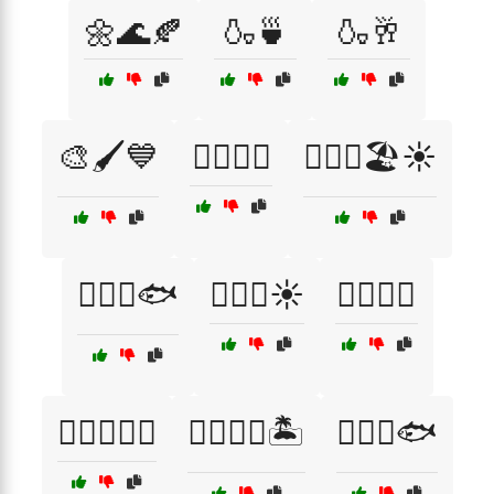
🌼🌊🍂
🍶🍵
🍶🥂
🎨🖌️💙
🏄‍♀️🌊🌞
🏄‍♀️🌊🏖️☀️
🏄‍♀️🌊🐟
🏄‍♀️🌊☀️
🏄‍♀️🐚⚓
🏄‍♀️🐬🐳🌅
🏄‍♂️🌊🐚🏝️
🏄‍♂️🌊🐟