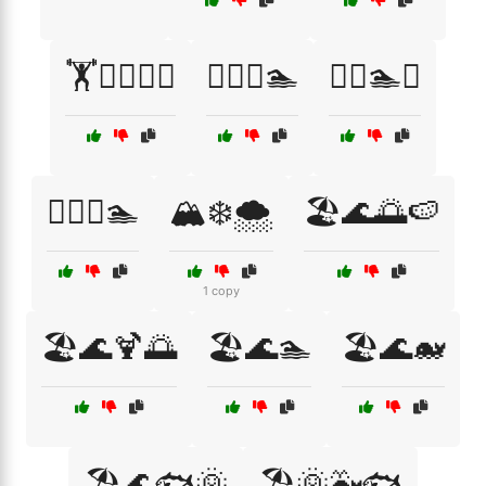
🏋️🏊‍♀️💦🤿
🏋️‍♀️🌊🏊
🏋️‍♀️🏊💧
🏋️‍♂️💦🏊
🏔️❄️🌨️
🏖️🌊🌅🍉
1 copy
🏖️🌊🍹🌅
🏖️🌊🏊
🏖️🌊🐋
🏖️🌊🐟🌞
🏖️🌞🐳🐟