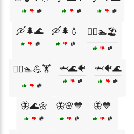
🛶🌲🌊
🛶🌲💧
🤽‍♀️🏊🏖️
🦈🌊🐠
🦈🐠🌊
🤽‍♂️🏊💪🏋️
🦋🌊🌼
🦋🌸💙
🦋💙