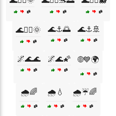
🌊🧖‍♀️🌞
🌊🧖‍♀️🐬🌅
🌊🧖‍♀️🐳
🌊⚓🌅
🌊⚓🚢
🌊🧘‍♂️🌞
🌌🌊🌊
🌌🌊🌠
🌐💙🌍
🌧️🌈
🌧️💧
🌧️☔🌈