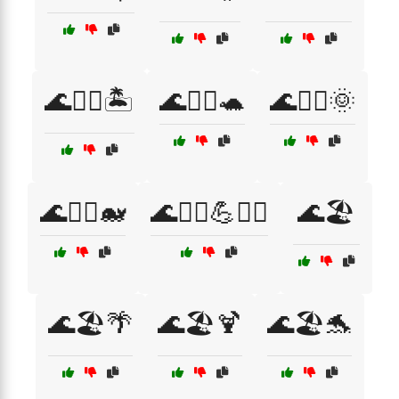
🌊🏊‍♀️🏝️
🌊🏊‍♀️🐢
🌊🏊‍♂️🌞
🌊🏊‍♂️🐋
🌊🏊‍♂️💪🧘‍♂️
🌊🏖️
🌊🏖️🌴
🌊🏖️🍹
🌊🏖️🐬