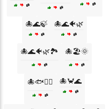
🐙🌊🍃
🐙🌊🐠🌿
🐙🌊🐠🌿🏞️
🐙🏖️🌞
🐙🦀🌊
🐙🐟🏄‍♀️