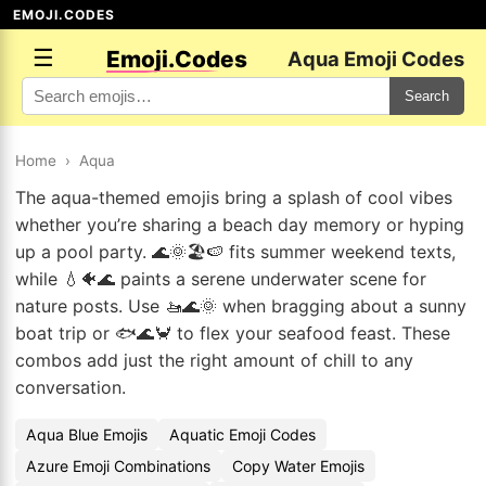
EMOJI.CODES
☰
Emoji.Codes
Aqua Emoji Codes
Search
Home
›
Aqua
The aqua-themed emojis bring a splash of cool vibes
whether you’re sharing a beach day memory or hyping
up a pool party. 🌊🌞🏖️🍉 fits summer weekend texts,
while 💧🐠🌊 paints a serene underwater scene for
nature posts. Use 🚤🌊🌞 when bragging about a sunny
boat trip or 🐟🌊🦀 to flex your seafood feast. These
combos add just the right amount of chill to any
conversation.
Aqua Blue Emojis
Aquatic Emoji Codes
Azure Emoji Combinations
Copy Water Emojis