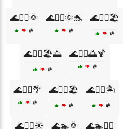
🌊🏄‍♀️🌞
🌊🏄‍♀️🌞🐬
🌊🏄‍♀️🏖️
🌊🏄‍♀️🏖️🌅
🌊🏄‍♂️🌅🍹
🌊🏄‍♂️🌴
🌊🏄‍♂️🏖️
🌊🏄‍♂️🏝️
🌊🏄‍♂️☀️
🌊🏊🌞
🌊🏊🧘‍♂️