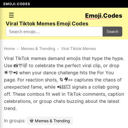
EMOJI.CODES
☰
Emoji.Codes
Viral Tiktok Memes Emoji Codes
Search
Home
›
Memes & Trending
›
Viral Tiktok Memes
Viral TikTok memes demand emojis that hype the hype.
Use 📸🎊🤣 to celebrate the perfect viral clip, or drop
🌟🎊📲 when your dance challenge hits the For You
page. For reaction shots, 🌀🎥👀 captures the chaos of
unexpected fame, while 📲👯💥 signals a collab going
off. These combos fit well in TikTok comments, caption
celebrations, or group chats buzzing about the latest
trend.
In groups:
💀 Memes & Trending