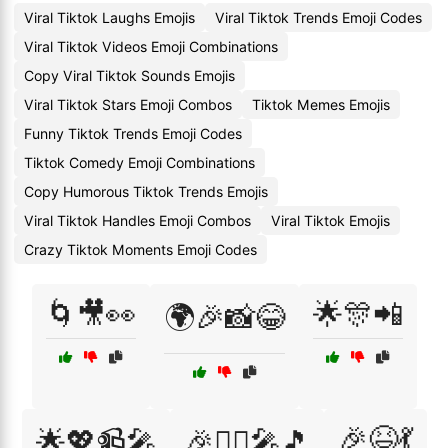
Viral Tiktok Laughs Emojis
Viral Tiktok Trends Emoji Codes
Viral Tiktok Videos Emoji Combinations
Copy Viral Tiktok Sounds Emojis
Viral Tiktok Stars Emoji Combos
Tiktok Memes Emojis
Funny Tiktok Trends Emoji Codes
Tiktok Comedy Emoji Combinations
Copy Humorous Tiktok Trends Emojis
Viral Tiktok Handles Emoji Combos
Viral Tiktok Emojis
Crazy Tiktok Moments Emoji Codes
🌀🎥👀
🌟🎊📲
🌍🎉📸😂
🎉😆💃
🌟💖📹🎤
🎉👯‍♂️🎤🎵