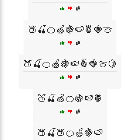
🍑🍒🍊🍏🍇🍉🍍🍓🍈
🍑🍒🍊🍏🍇🍉🍍🍓🍈🍋
🍑🍒🍏🍊🍇🍉🍍
🍑🍒🍑🍊🍏🍇🍉