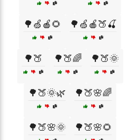
🌳🍏🍎🌻
🌳🍏🍎🍑🍒
🌳🍑
🌳🍑🌈
🌳🍑🌞
🌳🍑🌞🌿
🌳🍑🌸🌈
🌳🍑🌸🌞
🌳🍑🌸🌻