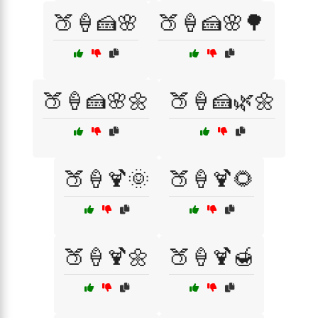
🍑🍦🍰🌸
🍑🍦🍰🌸🌳
🍑🍦🍰🌸🌼
🍑🍦🍰🌿🌼
🍑🍦🍹🌞
🍑🍦🍹🌻
🍑🍦🍹🌼
🍑🍦🍹🍯