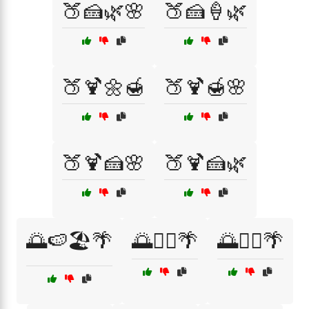
🍑🍰🌿🌸
🍑🍰🍦🌿
🍑🍹🌼🍯
🍑🍹🍯🌸
🍑🍹🍰🌸
🍑🍹🍰🌿
🌅🍉🏖️🌴
🌅🏄‍♀️🌴
🌅🏄‍♂️🌴