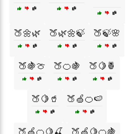
🍑🌼🌿
🍑🌿🌼🍃
🍑🍃🌸
🍑🍇🍈
🍑🍊🍇
🍑🍋🍍
🍑🍋🥤
🍑🍏🍊🍉
🍑🍏🍊🍋🍒
🍑🍏🍋🍊🍇