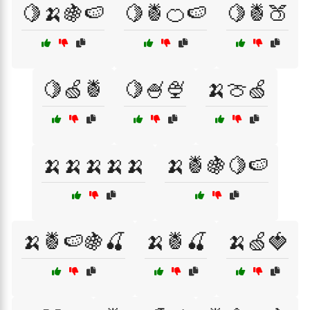
🍋🍌🍇🍉
🍋🍍🍊🍉
🍋🍍🍑
🍋🍏🍍
🍋🍧🍨
🍌🍈🍏
🍌🍌🍌🍌🍌
🍌🍍🍇🍋🍉
🍌🍍🍉🍇🍒
🍌🍍🍒
🍌🍏🍓