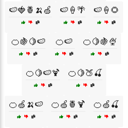
🍉🍓🍍🍌🍏
🍉🍦🌴
🍉🍦🌻
🍊🍇🍋🍉
🍊🍉
🍊🍋🍇🍨
🍊🍋🍉🍹
🍊🍋🍑🍒
🍊🍏🍌🍉
🍊🍏🍍🍹
🍊🍏🍒