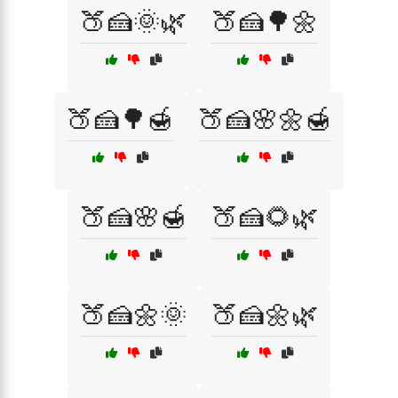
🍑🍰🌞🌿
🍑🍰🌳🌼
🍑🍰🌳🍯
🍑🍰🌸🌼🍯
🍑🍰🌸🍯
🍑🍰🌻🌿
🍑🍰🌼🌞
🍑🍰🌼🌿