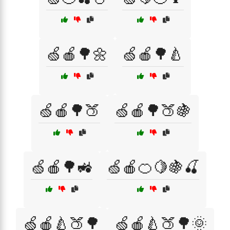
🍏🍎🌳🌼
🍏🍎🌳🍐
🍏🍎🌳🍑
🍏🍎🌳🍑🍇
🍏🍎🌳🚜
🍏🍎🍊🍋🍇🍒
🍏🍎🍐🍑🌳
🍏🍎🍐🍑🌳🌞