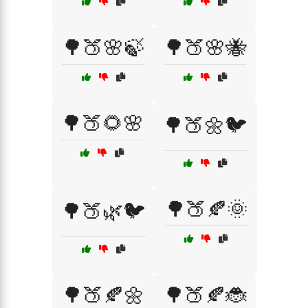
🌳🍑🌸🍃
🌳🍑🌸🐝
🌳🍑🌻🌸
🌳🍑🌼🐦
🌳🍑🍂🌞
🌳🍑🌿🐦
🌳🍑🍂🌼
🌳🍑🍂🐞