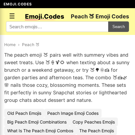
EMOJI.CODES
☰
Emoji.Codes
Peach 🍑 Emoji Codes
Search
Home
›
Peach 🍑
The peach emoji 🍑 pairs well with summery vibes and
sweet treats. Use 🍑🍦🍹🌻 when texting about a sunny
brunch or a weekend getaway, or try 🍑🌳🌞🍰 for
garden parties and afternoon teas. The combo 🍑🍰🌿
🌸 nails those cozy, blossoming moments. These sets
fit perfectly in sunny Snapchat stories or lighthearted
group chats about dessert and nature.
Old Peach Emojis
Peach Image Emoji Codes
Big Peach Emoji Combinations
Copy Peaches Emojis
What Is The Peach Emoji Combos
The Peach Emojis