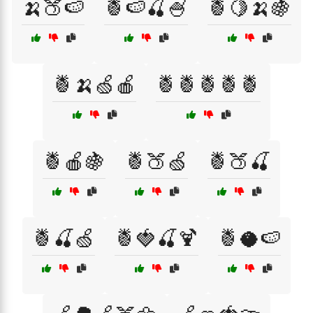
🍌🍑🍉
🍍🍉🍒🍧
🍍🍋🍌🍇
🍍🍌🍏🍎
🍍🍍🍍🍍🍍
🍍🍎🍇
🍍🍑🍏
🍍🍑🍒
🍍🍒🍏
🍍🍓🍒🍹
🍍🥥🍉