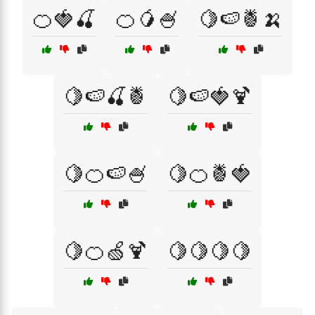
🍊🍓🍒
🍊🥭🍧
🍋🍉🍍🍌
🍋🍉🍒🍍
🍋🍉🍓🍹
🍋🍊🍉🍧
🍋🍊🍍🍓
🍋🍊🍏🍹
🍋🍋🍋🍋