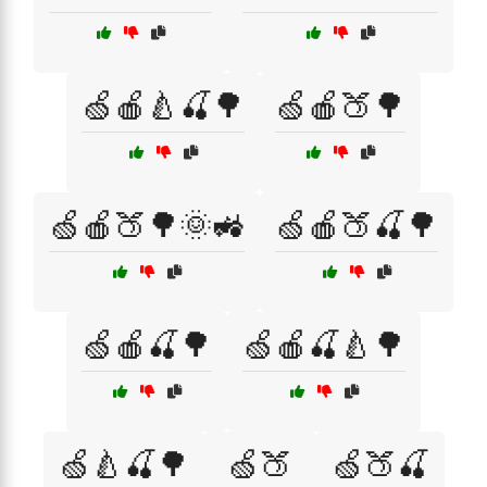
🍏🍎🍐🍒🌳
🍏🍎🍑🌳
🍏🍎🍑🌳🌞🚜
🍏🍎🍑🍒🌳
🍏🍎🍒🌳
🍏🍎🍒🍐🌳
🍏🍐🍒🌳
🍏🍑
🍏🍑🍒