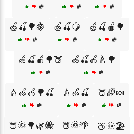
🍏🍒🌳🍇
🍏🍒🍋
🍏🍒🍎🌳
🍏🍒🍎🌳🍑
🍏🍒🍎🍐🌳
🍐🍏🍎🌳🍒
🍐🍏🍒
🍑🌈🍬
🍑🌞🌳🌿🐝
🍑🌞🌴
🍑🌞🏖️