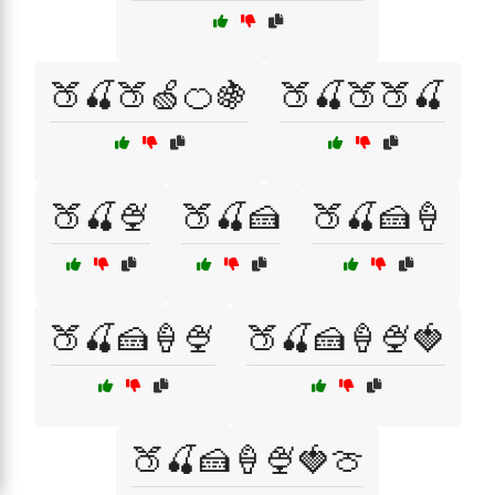
🍑🍒🍑🍏🍊🍇
🍑🍒🍑🍑🍒
🍑🍒🍨
🍑🍒🍰
🍑🍒🍰🍦
🍑🍒🍰🍦🍨
🍑🍒🍰🍦🍨🍓
🍑🍒🍰🍦🍨🍓🍈