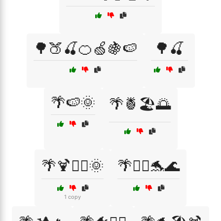
🌳🍑🍒🍊🍏🍇🍉
🌳🍒
🌴🍉🌞
🌴🍍🏖️🌅
🌴🍹🏄‍♂️🌞
🌴🏄‍♀️🐬🌊
1 copy