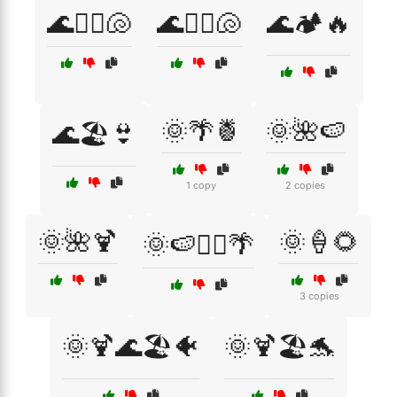
🌊🏄‍♀️🐚
🌊🏄‍♂️🐚
🌊🏕️🔥
🌞🌴🍍
🌞🌺🍉
🌊🏖️👙
1 copy
2 copies
🌞🌺🍹
🌞🍦🌻
🌞🍉🏊‍♂️🌴
3 copies
🌞🍹🌊🏖️🐠
🌞🍹🏖️🐬