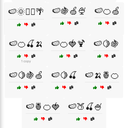
🍉🍇🍏🍨
🍉🍊🍏
🍉🌞🏊‍♂️🌴
🍉🍊🍒🍌
🍉🍊🍓🍹
🍉🍋🍇
1 copy
🍉🍋🍇🍏
🍉🍋🍒
🍉🍌🍍🍊
🍉🍍🍊🍓
🍉🍑🍒🍧