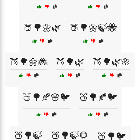
🍑🌳🌼🌿
🍑🌳🌼🍃🐝
🍑🌳🌼🐞
🍑🌳🌿
🍑🌳🌿🌸
🍑🌳🍂🌸🐦
🍑🌳🍂🐦
🍑🌳🍃
🍑🌳🍃🌻
🍑🌳🐦