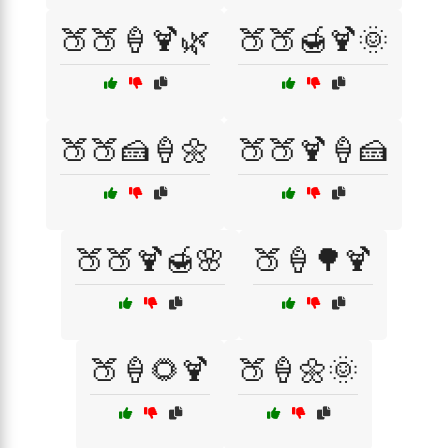
🍑🍑🍦🍹🌿
🍑🍑🍯🍹🌞
🍑🍑🍰🍦🌼
🍑🍑🍹🍦🍰
🍑🍑🍹🍯🌸
🍑🍦🌳🍹
🍑🍦🌻🍹
🍑🍦🌼🌞