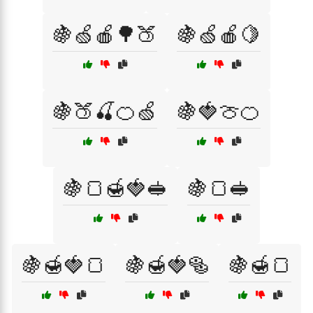
🍇🍏🍎🌳🍑
🍇🍏🍎🍋
🍇🍑🍒🍊🍏
🍇🍓🍈🍊
🍇🍞🍯🍓🥪
🍇🍞🥪
🍇🍯🍓🍞
🍇🍯🍓🥯
🍇🍯🍞