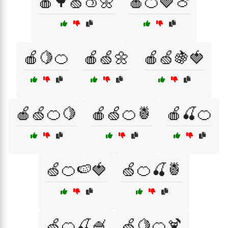
🍎🌳🍏🍑🌼
🍎🍊🍓🍈
🍎🍋🍊
🍎🍏🌼
🍎🍏🍇🍓
🍎🍏🍊🍋
🍎🍏🍊🍍
🍎🍒🍊
🍏🍊🍉🍓
🍏🍊🍒🍍
🍏🍊🍒🍧
🍏🍋🍊🍹