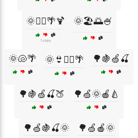
🌞🏄‍♂️🌴🍹
🌞🏖️🌅🍧
1 copy
🌞🐚🌴
🌳🍇🍏🍒
🌞👙🏄‍♀️🌴
🌳🍇🍏🍒🍑
🌳🍏🌞🍎🍐
🌳🍏🍇🍒🌞
🌳🍏🍎🌞