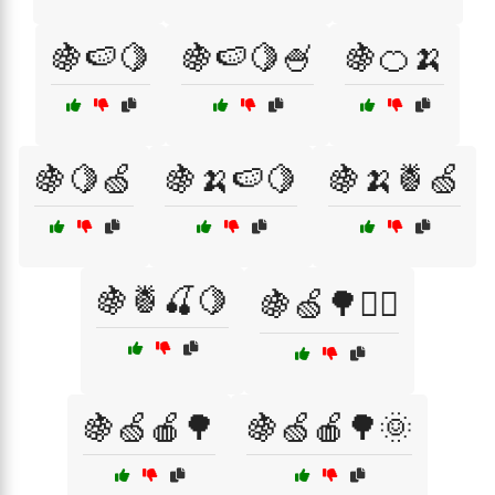
🍇🍉🍋
🍇🍉🍋🍧
🍇🍊🍌
🍇🍋🍏
🍇🍌🍉🍋
🍇🍌🍍🍏
🍇🍍🍒🍋
🍇🍏🌳🚶‍♂️
🍇🍏🍎🌳
🍇🍏🍎🌳🌞