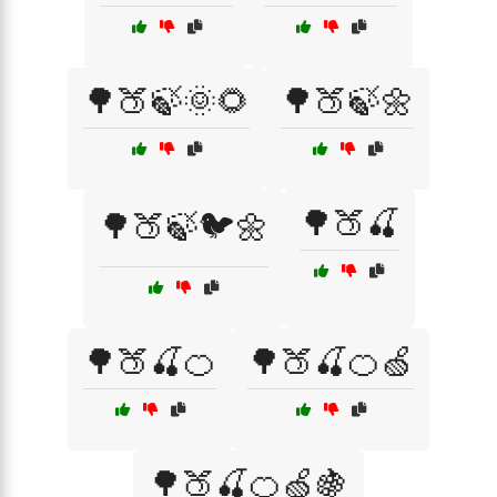
🌳🍑🍃🌞🌻
🌳🍑🍃🌼
🌳🍑🍒
🌳🍑🍃🐦🌼
🌳🍑🍒🍊
🌳🍑🍒🍊🍏
🌳🍑🍒🍊🍏🍇