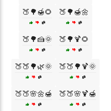
🍑🌳🍯🌻
🍑🌳🍯🌼
🍑🌳🍰🌞
🍑🌳🍹🌻
🍑🍑🌳🌿🌞
🍑🍑🌳🍹🌞
🍑🍑🌸🌼🍯
🍑🍑🌸🍹🍯