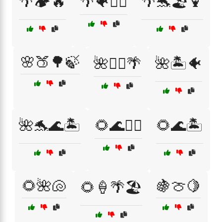
🌴🏕️🔥
🌴🐠🏄‍♀️
🌴🐬🏖️🍹
🌸🍑🌳🍃
🌺🏄‍♂️🌴
🌺🏝️🐠
🌺🐬🌊🏝️
🌻🌊🏄‍♂️
🌻🌊🏝️
🌻🌺🐚
🍇🍈🍋
🌻🍦🌴🏖️