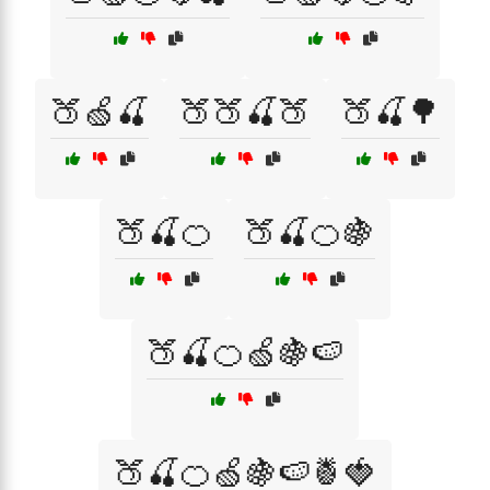
🍑🍏🍒
🍑🍑🍒🍑
🍑🍒🌳
🍑🍒🍊
🍑🍒🍊🍇
🍑🍒🍊🍏🍇🍉
🍑🍒🍊🍏🍇🍉🍍🍓