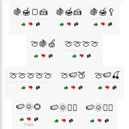
🍇🍯🍞🍰
🍇🍯🍰
🍇🍯🥄
🍈🍇🍏
🍈🍈🍈🍈
🍈🍈🍈🍈🍈
🍈🍉🍑
🍈🍉🍒
🍉🌞🌻
🍉🌞🏄‍♀️
🍉🌞🏄‍♂️
1 copy