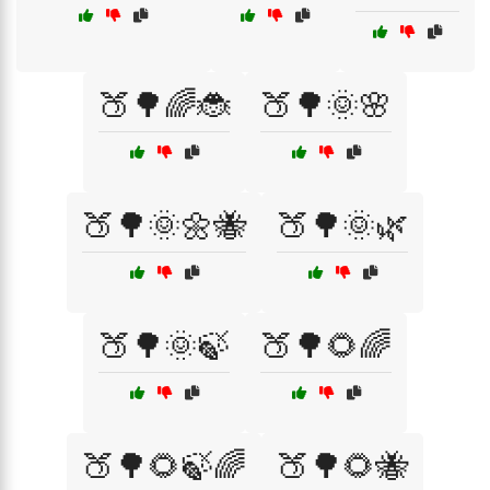
🍑🌳🌈🐞
🍑🌳🌞🌸
🍑🌳🌞🌼🐝
🍑🌳🌞🌿
🍑🌳🌞🍃
🍑🌳🌻🌈
🍑🌳🌻🍃🌈
🍑🌳🌻🐝