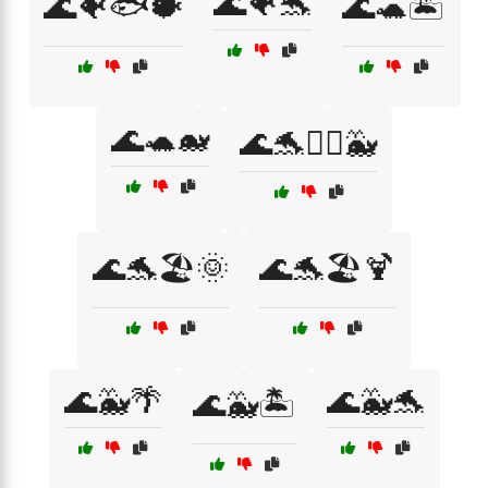
🌊🐠🐬
🌊🐠🐟🐡
🌊🐢🏝️
🌊🐢🐋
🌊🐬🏄‍♂️🐳
🌊🐬🏖️🌞
🌊🐬🏖️🍹
🌊🐳🌴
🌊🐳🐬
🌊🐳🏝️