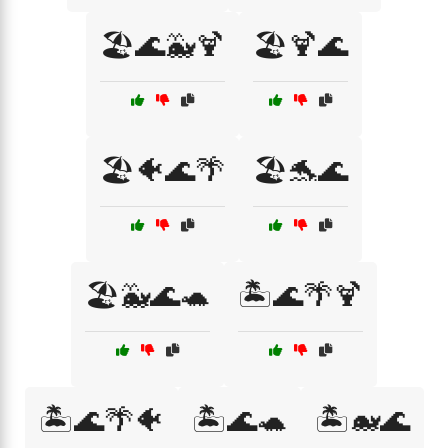
🏖️🌊🐳🍹
🏖️🍹🌊
🏖️🐠🌊🌴
🏖️🐬🌊
🏖️🐳🌊🐢
🏝️🌊🌴🍹
🏝️🌊🌴🐠
🏝️🌊🐢
🏝️🐋🌊