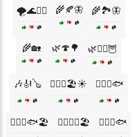
🌾🍂🦋
🌪️🌊🧞‍♀️
🌾🏞️🦋
🌾🏡
🌿🍄🌳
🌿🧙‍♀️🦉
🎶🎻🪕
🏄‍♀️🌊🏖️☀️
🏄‍♀️🌊🐟
🏄‍♀️🌊🐟🏖️
🏄‍♂️🌊🐋🏖️
🏄‍♂️🌊🐟