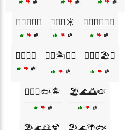
🏄‍♂️🌊🐬🌅
🏄‍♂️🌊☀️
🏄‍♂️🏄‍♀️🌊🌞
🏊‍♀️🌊🐙
🏊‍♀️🏝️🌊🐠
🏊‍♂️🌊🏖️🐬
🏊‍♂️🌊🐟🏝️
🏖️🌊🌅🍉
🏖️🌊🌅🍹
🏖️🌊🌴🐟