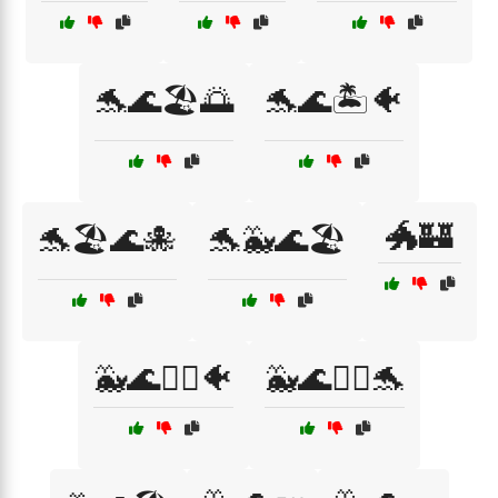
🐬🌊🏖️🌅
🐬🌊🏝️🐠
🐲🏰
🐬🏖️🌊🐙
🐬🐳🌊🏖️
🐳🌊🏄‍♀️🐠
🐳🌊🏄‍♂️🐬