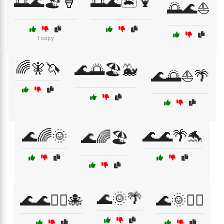
🌅🌊🏖️🍦
🌅🌊🏝️🍹
🌅🌊⛵
1 copy
🌈🧚🦄
🌊🌅🏖️🐳
🌊🌅⛵🌴
🌊🌈🌞
🌊🌊🌴🐬
🌊🌈🏖️
🌊🌞🌴
🌊🌊🏄‍♂️🐙
🌊🌞🏄‍♀️