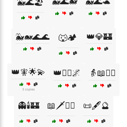
🐳🌊🐋
🐳🌊🐢
🐳🌊🏖️
🐳🐋🌊🌊
👑💎🏰
🐺🏕️
👑🧚🌟💫
👑🧚‍♀️🌌
👵📖🧙‍♂️
3 copies
👻🕯️🏰
📖🗡️🧙‍♀️
📜🖋️🔮