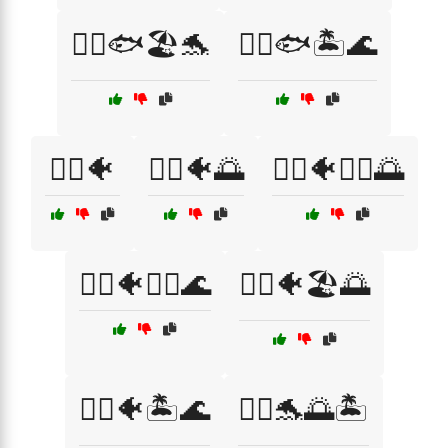
🧜‍♂️🐟🏖️🐬
🧜‍♂️🐟🏝️🌊
🧜‍♂️🐠
🧜‍♂️🐠🌅
🧜‍♂️🐠🏄‍♂️🌅
🧜‍♂️🐠🏄‍♂️🌊
🧜‍♂️🐠🏖️🌅
🧜‍♂️🐠🏝️🌊
🧜‍♂️🐬🌅🏝️