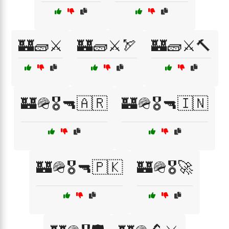
🏰🧱⚔️
🏰🧱⚔️🏹
🏰🧱⚔️🔨
🏰🪖🎖️🔫🇦🇷
🏰🪖🎖️🔫🇮🇳
🏰🪖🎖️🔫🇵🇰
🏰🪖🎖️🚀