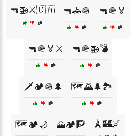
🔫🚁⚔️🇨🇦
🔫🚓🪖
🔫🪖🏅
🔫🪖🏅⚔️
🔫🪖🚁💣
🗡️🏕️🪖🌲
🗺️🌄🌲🏞️
🗼🏰🌌
🗺️🏕️🌙
🗻🏕️🧗