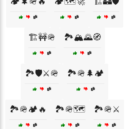
🏕️🌲🪖🔥
🏕️🗺️🚀
🏗️🏰🛡️
🏗️🚧🪖
🏞️🏔️🌄🧭
🏞️🛡️⚔️🪖
🏞️🪖🌲🏕️
🏞️🪖🏕️🔥
🏞️🪖🗺️
🏞️🪖⚔️