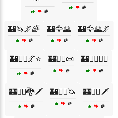
🏰🦄🌌🌈
🏰🦅🌄
🏰🦅🌄🌌
🏰🧙‍♀️🌌⭐
🏰🧙‍♀️📜
🏰🧙‍♀️🧝‍♂️
🏰🧙‍♂️🐉🗡️
🏰🧙‍♂️🦄
🏰🧝‍♀️🗡️