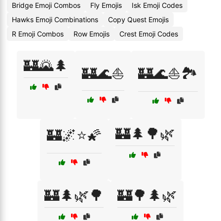
Bridge Emoji Combos
Fly Emojis
Isk Emoji Codes
Hawks Emoji Combinations
Copy Quest Emojis
R Emoji Combos
Row Emojis
Crest Emoji Codes
🏰🌄🌲
🏰🌊⛵
🏰🌊⛵🏞️
🏰🌲🌳🌿
🏰🌌⭐🌠
🏰🌲🌿🌳
🏰🌳🌲🌿