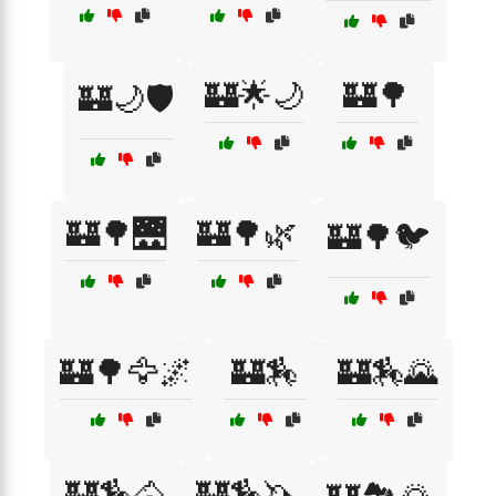
🏰🌟🌙
🏰🌳
🏰🌙🛡️
🏰🌳🌉
🏰🌳🌿
🏰🌳🐦
🏰🌳🦅🌌
🏰🏇
🏰🏇🌄
🏰🏇🐴
🏰🏇🦄