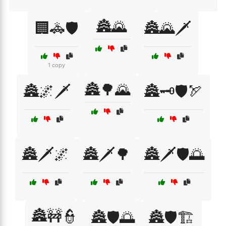
🏯🌄
🏢🚓🛡️
🏯🌄🗡️
1 copy
🏯🌳🌄
🏯🌌🗡️
🏯🗝️🛡️🏹
🏯🗡️🌌
🏯🗡️🌳
🏯🗡️🛡️🌅
🏯🚧👮
🏯🛡️🌅
🏯🛡️🏗️