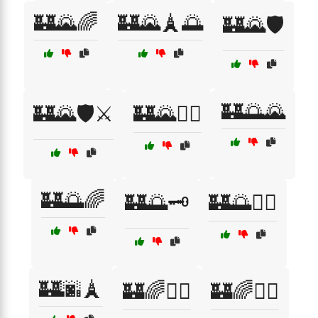
🏰🌄🌈
🏰🌄🗼🌅
🏰🌄🛡️
🏰🌅🌄
🏰🌄🛡️⚔️
🏰🌄🧙‍♀️
🏰🌅🌈
🏰🌅🗝️
🏰🌅🧝‍♂️
🏰🌆🗼
🏰🌈🧙‍♀️
🏰🌈🧚‍♀️