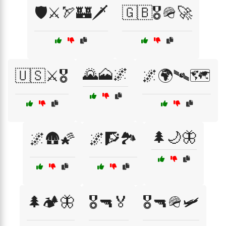
🛡️⚔️🏹🏰🗡️
🇬🇧🎖️🪖🚀
🌄🗻🌌
🇺🇸⚔️🎖️
🌌🌍🛰️🗺️
🌲🌙🦋
🌌🛖🌠
🌌🧗🏞️
🌲🏕️🦋
🎖️🔫🏅
🎖️🔫🪖🛩️