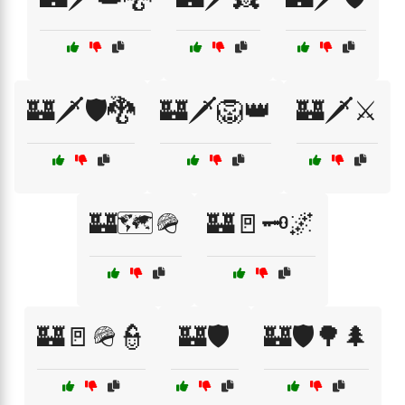
🏰🗡️🛡️🐉
🏰🗡️🦁👑
🏰🗡️⚔️
🏰🗺️🪖
🏰🚪🗝️🌌
🏰🚪🪖👮
🏰🛡️
🏰🛡️🌳🌲