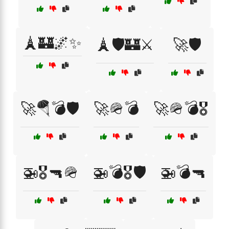
🗼🏰🌌✨
🗼🛡️🏰⚔️
🚀🛡️
🚀🪂💣🛡️
🚀🪖💣
🚀🪖💣🎖️
🚁🎖️🔫🪖
🚁💣🎖️🛡️
🚁💣🔫