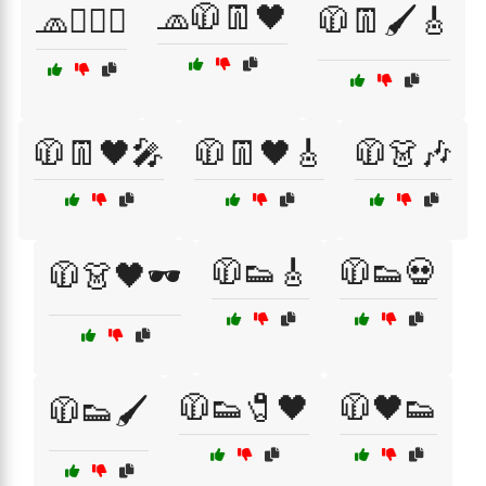
🧢🧥👖🖤
🧢💇‍♀️✨
🧥👖🖌️🎸
🧥👖🖤🎤
🧥👖🖤🎸
🧥👗🎶
🧥👟🎸
🧥👟💀
🧥👗🖤🕶️
🧥👟🧷🖤
🧥🖤👟
🧥👟🖌️