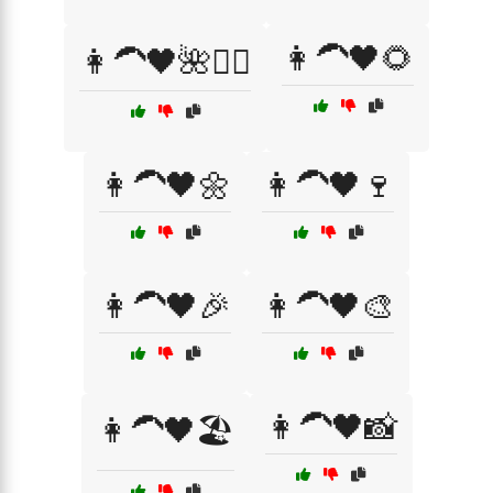
👩‍🦱🖤🌻
👩‍🦱🖤🌺💇‍♀️
👩‍🦱🖤🌼
👩‍🦱🖤🍷
👩‍🦱🖤🎉
👩‍🦱🖤🎨
👩‍🦱🖤📸
👩‍🦱🖤🏖️