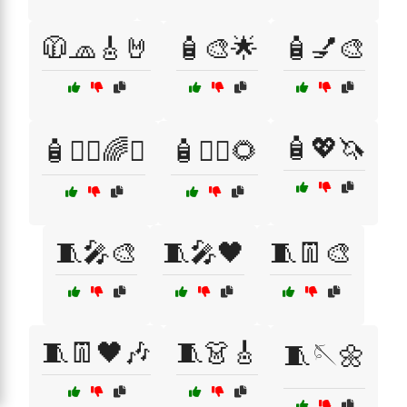
🧥🧢🎸🤘
🧴🎨🌟
🧴💅🎨
🧴💖🦄
🧴💇‍♀️🌈✨
🧴💇‍♀️🌻
🧵🎤🎨
🧵🎤🖤
🧵👖🎨
🧵👖🖤🎶
🧵👗🎸
🧵🪡🌼