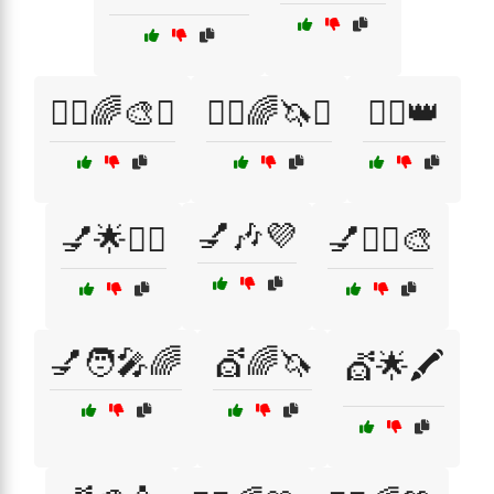
💁‍♂️🌈🎨✨
💁‍♂️🌈🦄✨
💁‍♂️👑
💅🎶💜
💅🌟💇‍♂️
💅💇‍♂️🎨
💅🧑‍🎤🌈
💇🌈🦄
💇🌟🖍️