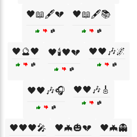
🖤📖🖋️💔
🖤📖🖋️📚
🖤🔮🖤
🖤🖤🎶🌌
🖤🕯️🖤💔
🖤🖤🎶🎸
🖤🖤🎶🎧
🖤🖤🖤🎤
🖤🦇🎃💔
🖤🦇👻