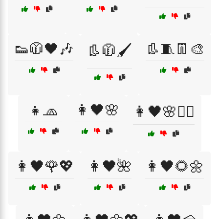
👟🧥🖤🎶
👢🧵👖🎨
👢🧥🖌️
👧🧢
👩🖤🌸
👩🖤🌸💇‍♀️
👩🖤🌹💖
👩🖤🌺
👩🖤🌻🌼