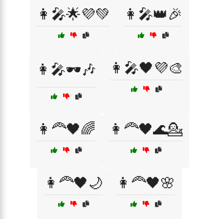
👩‍🎤🌟💜💚
👩‍🎤👑🎉
👩‍🎤🖤💜🎨
👩‍🎤🕶️🎶
👩‍🦰🖤🌈
👩‍🦰🖤🌊💁
👩‍🦰🖤🌙
👩‍🦰🖤🌸