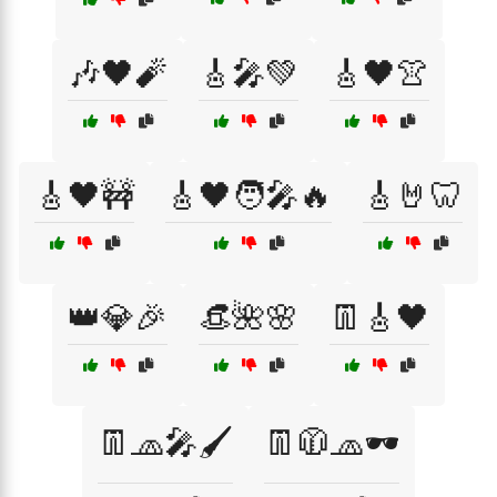
🎶🖤🧨
🎸🎤💚
🎸🖤👚
🎸🖤🚧
🎸🖤🧑‍🎤🔥
🎸🤘🦷
👑💎🎉
👒🌺🌸
👖🎸🖤
👖🧢🎤🖌️
👖🧥🧢🕶️