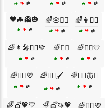
🖤🦇👻🎃
🌈🌸💁‍♀️
🌈👩💇‍♀️
🌈👩‍🎤💇‍♂️💚
🌈💁‍♀️
🌈💁‍♀️💛
🌈💁‍♀️💜
🌈💁‍♀️🖌️
🌈💁‍♀️🦋✨
🌈💇💖💙
🌈💇🦄💖
🌈💇‍♂️💜