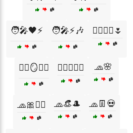
🧑‍🎤🖤⚡
🧑‍🎤⚡🎶
🧖‍♀️💇‍♀️🌷
🧢🌸
🧖‍♀️🪞💇‍♀️
🧚‍♀️✨💇‍♀️
🧢👒🎩
🧢👖💀
🧢🎀💇‍♀️