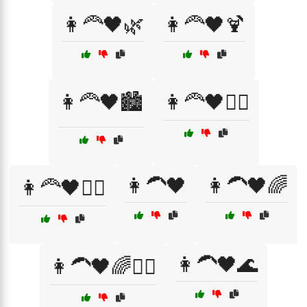
👩‍🦰🖤🌿
👩‍🦰🖤🍹
👩‍🦰🖤🏙️
👩‍🦰🖤💁‍♀️
👩‍🦱🖤
👩‍🦱🖤🌈
👩‍🦰🖤🧖‍♀️
👩‍🦱🖤🌊
👩‍🦱🖤🌈💁‍♀️