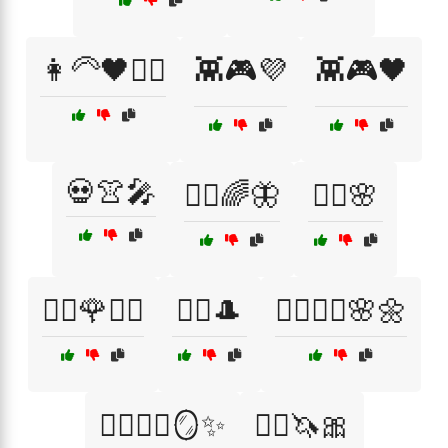
👩‍🦳🖤🧖‍♀️
👾🎮💜
👾🎮🖤
💀👚🎤
💁‍♀️🌈🦋
💁‍♀️🌸
💁‍♀️🌹💇‍♀️
💁‍♀️🎩
💁‍♀️💇‍♀️🌸🌼
💁‍♀️💇‍♀️🪞✨
💁‍♀️🦄🎀