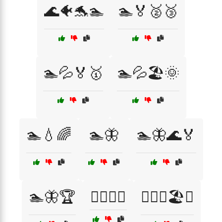
🌊🐠🐬🏊
🏊🏅🥈🥉
🏊💦🏅🥇
🏊💦🏖️🌞
🏊💧🌈
🏊🦋
🏊🦋🌊🏅
🏊🦋🏆
🏊‍♀️💧🏅
🏊‍♂️🌅🏖️💧