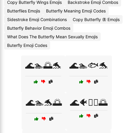
Copy Butterfly Wings Emojis
Backstroke Emoji Combos
Butterflies Emojis
Butterfly Meaning Emoji Codes
Sidestroke Emoji Combinations
Copy Butterfly 🦋 Emojis
Butterfly Behavior Emoji Combos
What Does The Butterfly Mean Sexually Emojis
Buterfly Emoji Codes
🌊🏊🌅🐬
🌊🏊🐟🐬
🌊🏊🐬🌅
🌊🐠🏊‍♀️🌅