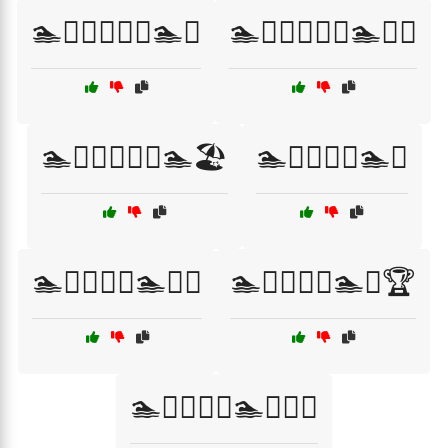
🏊🏊‍♀️🏊‍♂️🏅🏊🌊
🏊🏊‍♀️🏊‍♂️🏅🏊🏊‍♀️
🏊🏊‍♀️🏊‍♂️🏅🏊🏖️
🏊🏊‍♀️🏊‍♂️🏊🏅
🏊🏊‍♀️🏊‍♂️🏊🏅🌊
🏊🏊‍♀️🏊‍♂️🏊🏅🏆
🏊🏊‍♀️🏊‍♂️🏊🏅🏊‍♀️