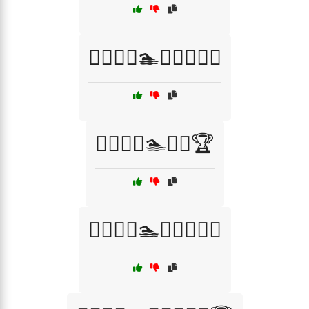
🏊‍♂️🏊‍♀️🏊🏊‍♂️🏅🏊‍♀️
🏊‍♂️🏊‍♀️🏊🏊‍♂️🏆
🏊‍♂️🏊‍♀️🏊🏊‍♂️🏊‍♀️🏅