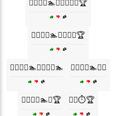
🏊‍♂️🏊‍♀️🏊🏊‍♂️🏊‍♀️🏅🏆
🏊‍♂️🏊‍♀️🏊🏊‍♂️🏊‍♀️🏆
🏊‍♂️🏊‍♀️🏊🏊‍♂️🏊‍♀️🏊
🏊‍♂️🏊‍♀️🏊💧🌞
🏊‍♂️🏊‍♀️🏊💧🏆
🏊‍♂️⏱️🏆