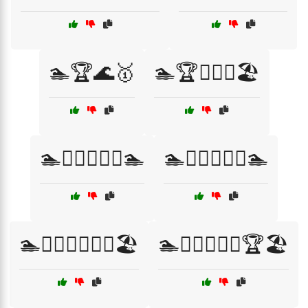
🏊🏆🌊🥇
🏊🏆🏊‍♀️🌊🏖️
🏊🏊‍♀️🏅🏊‍♂️🏊
🏊🏊‍♀️🏊‍♂️🌊🏊
🏊🏊‍♀️🏊‍♂️🏅🌊🏖️
🏊🏊‍♀️🏊‍♂️🏅🏆🏖️