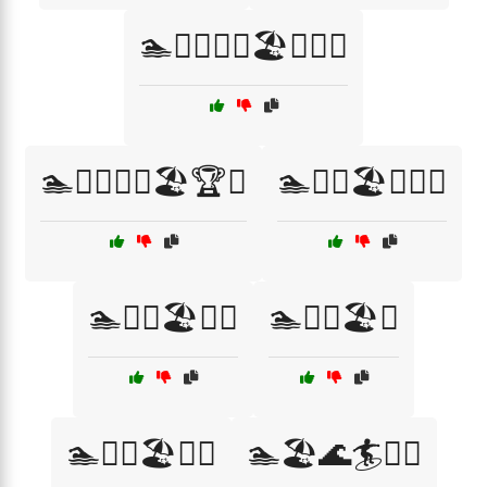
🏊🏊‍♂️🏊‍♀️🏖️🏄‍♂️🌊
🏊🏊‍♂️🏊‍♀️🏖️🏆🌊
🏊🏊‍♂️🏖️🌊🏄‍♂️
🏊🏊‍♂️🏖️🏄‍♀️
🏊🏊‍♂️🏖️🏅
🏊🏊‍♂️🏖️🏅🌞
🏊🏖️🌊🏄🏊‍♂️