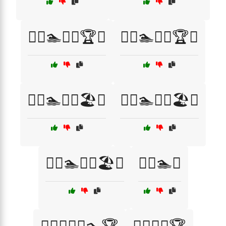
🏊‍♀️🏊🏊‍♂️🏆💦
🏊‍♀️🏊🏊‍♂️🏆💧
🏊‍♀️🏊🏊‍♂️🏖️🌞
🏊‍♀️🏊🏊‍♂️🏖️💦
🏊‍♀️🏊🏊‍♂️🏖️💧
🏊‍♀️🏊🚀