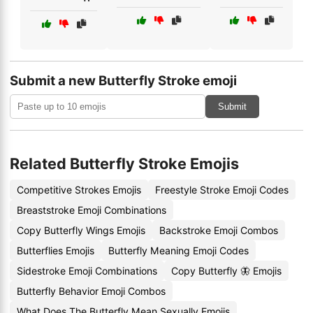
Submit a new Butterfly Stroke emoji
Submit
Related Butterfly Stroke Emojis
Competitive Strokes Emojis
Freestyle Stroke Emoji Codes
Breaststroke Emoji Combinations
Copy Butterfly Wings Emojis
Backstroke Emoji Combos
Butterflies Emojis
Butterfly Meaning Emoji Codes
Sidestroke Emoji Combinations
Copy Butterfly 🦋 Emojis
Butterfly Behavior Emoji Combos
What Does The Butterfly Mean Sexually Emojis