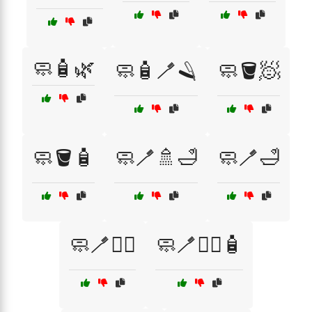
🧼🧴🌿
🧼🧴🪥🪒
🧼🪣🧖
🧼🪣🧴
🧼🪥🚿🛁
🧼🪥🛁
🧼🪥🧖‍♀️
🧼🪥🧖‍♀️🧴