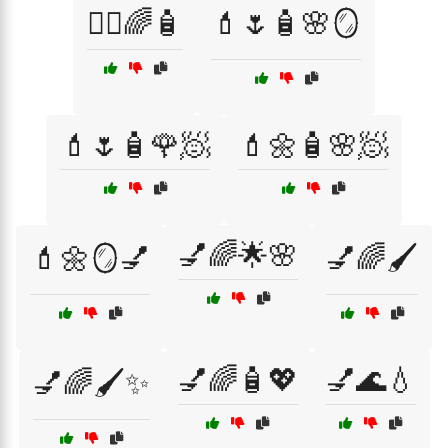
💁‍♂️🌈🧴
💄🌷🧴🌸🪞
💄🌷🧴🌹🧖
💄🌼🧴🌸🧖
💅🌈🌟🌸
💄🌼🪞💅
💅🌈🖌️
💅🌈🧴💖
💅🌊💧
💅🌈🖌️✨