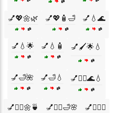
💅💖🌼🌿
💅💖🧴🛁
💅💧🌊
💅💧🌟
💅💧🧴
💅🖌️🌟💧
💅🛁🌺
💅🛁💧
💅🧖‍♀️🌊💧
💅🧖‍♀️🌼🍵
💅🧖‍♀️🛁🌸
💅🧖‍♀️✨