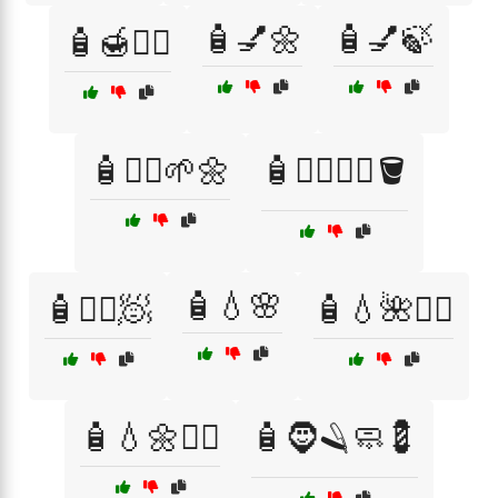
🧴💅🌼
🧴💅🍃
🧴🍯💁‍♀️
🧴💆‍♀️🌱🌼
🧴💆‍♂️💆‍♀️🪣
🧴💧🌸
🧴💆‍♂️🧖
🧴💧🌺💁‍♂️
🧴💧🌼💁‍♂️
🧴🧔🪒🧼💈