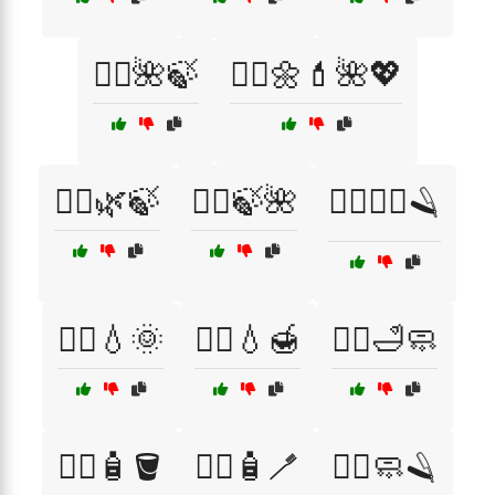
🧖‍♂️🌺🍃
🧖‍♂️🌼💄🌺💖
🧖‍♂️🌿🍃
🧖‍♂️🍃🌺
🧖‍♂️💇‍♀️🪒
🧖‍♂️💧🌞
🧖‍♂️💧🍯
🧖‍♂️🛁🧼
🧖‍♂️🧴🪣
🧖‍♂️🧴🪥
🧖‍♂️🧼🪒