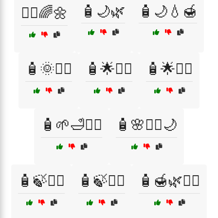
🧴🌙🌿
🧴🌙💧🍯
🧘‍♂️🌈🌼
🧴🌞💆‍♂️
🧴🌟💇‍♀️
🧴🌟💇‍♂️
🧴🌱🛁💆‍♀️
🧴🌸💆‍♀️🌙
🧴🍃💇‍♀️
🧴🍃💇‍♂️
🧴🍯🌿💆‍♀️