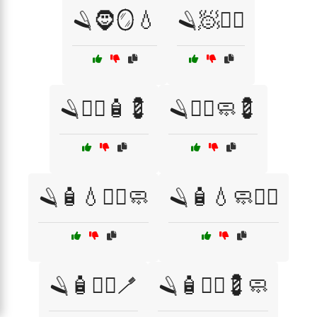
🪒🧔🪞💧
🪒🧖💇‍♂️
🪒🧖‍♂️🧴💈
🪒🧖‍♂️🧼💈
🪒🧴💧🧖‍♂️🧼
🪒🧴💧🧼🧖‍♂️
🪒🧴🧖‍♀️🪥
🪒🧴🧖‍♂️💈🧼