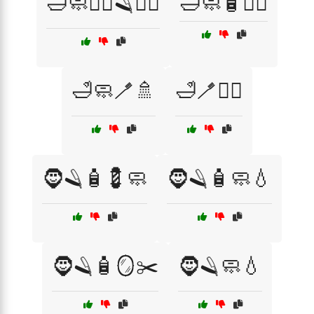
🛁🧼🧖‍♀️🪒💆‍♂️
🛁🧼🧴💆‍♀️
🛁🧼🪥🚿
🛁🪥🧖‍♀️
🧔🪒🧴💈🧼
🧔🪒🧴🧼💧
🧔🪒🧴🪞✂️
🧔🪒🧼💧