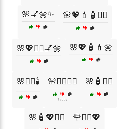
🌸💅🌼✨
🌸💖💄🧴🧖‍♂️
🌸💖🧴💄🌼
🌸💖🧖‍♀️💅🌼
🌸🧖‍♀️🕯️
🌸🧖‍♂️💆‍♀️
🌸🧴💇‍♀️
1 copy
🌸🧴💖🧖‍♂️
🌹🧖‍♀️💖