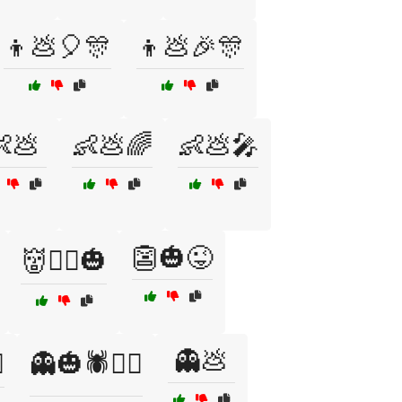
👦💩🎈🎊
👦💩🎉🎊
💩
👶💩🌈
👶💩🎤
👺🎃😜
👹🧟‍♀️🎃
👻💩
️
👻🎃🕷️🧟‍♀️