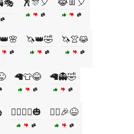
🕺🎊🎈
😹👖🎈
👻🎭
👑🌸
🦄👑🤣
🦄👚😹
😜
🦙👕😂
🦙👻🤣

🦸‍♀️🦸‍♂️🎃
🦸‍♂️🎉😆