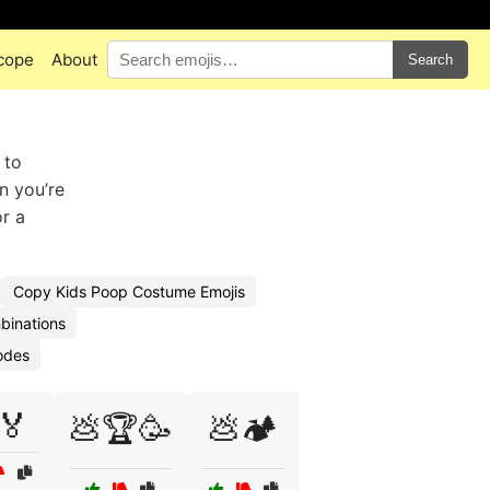
cope
About
Search
 to
n you’re
or a
Copy Kids Poop Costume Emojis
binations
odes
🏅
💩🏆🥳
💩🏕️