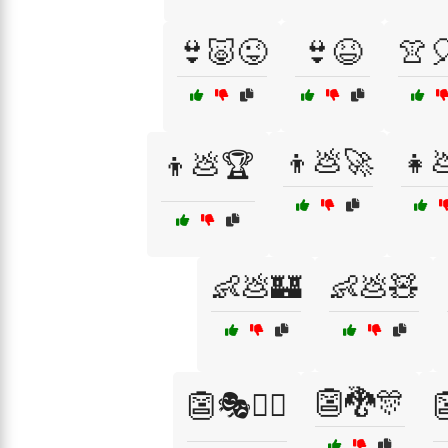
👙🐷😜
👙😆
👚
👦💩🚀
👧
👦💩🏆
👶💩🏰
👶💩🧸
👺🐉🎊
👺🎭🧙‍♂️
