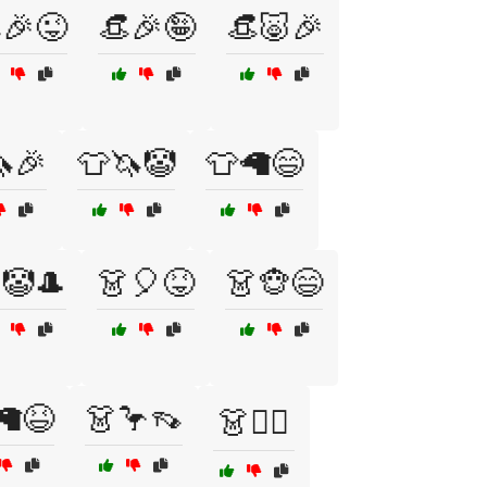
🎉😜
👒🎉🤪
👒🐷🎉
🎉
👕🦄🤡
👕🦙😄
🤡🎩
👗🎈😝
👗🐵😄
🦙😆
👗🦩👡
👗🦸‍♂️