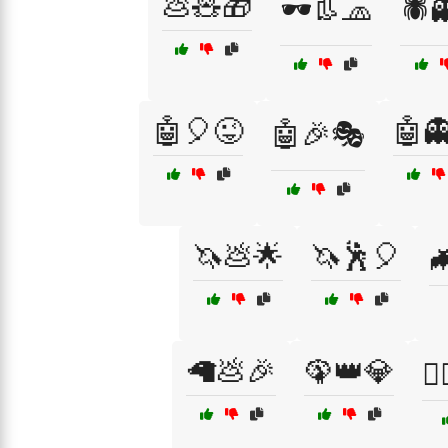
💩🧸🎁
🕶️👢🧢
🕷️
🤖🎈😜
🤖
🤖🎉🎭
🦄💩🌟
🦄🕺🎈
🦇
🦙💩🎉
🦚👑💎
🦸‍