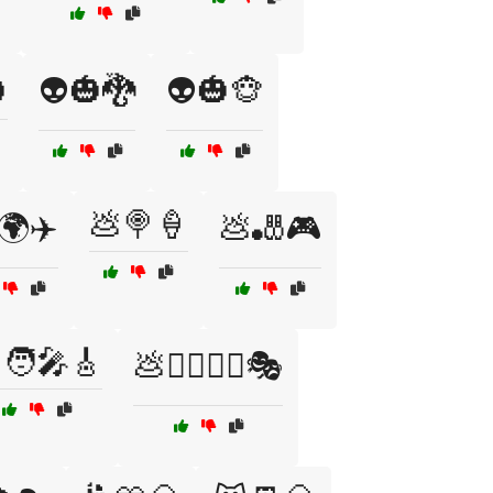

👽🎃🐉
👽🎃🐵
💩🍭🍦
🌍✈️
💩🎳🎮
🧑‍🎤🎸
💩🧙‍♂️🧙‍♀️🎭