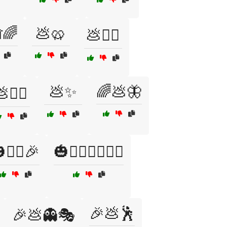
🌈
💩🥨
💩🦸‍♀️
💩✨
🌈💩🦋
🧟‍♂️
🧙‍♀️🎉
🎃🧙‍♀️🧙‍♂️🦸‍♂️
🎉💩🕺
🎉💩👻🎭