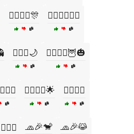
️
🦸‍♂️🦹‍♀️🎊
🦸‍♂️🦹‍♀️🧛‍♀️
👻
🧙‍♀️✨🌙
🧙‍♂️🧙‍♀️🦉🎃
‍♀️🦸‍♀️
🧝‍♀️🧝‍♂️🌟
🧝‍♂️🧚‍♀️
🧢🎉🐒
🧢🎉😹
‍♂️🧛‍♀️