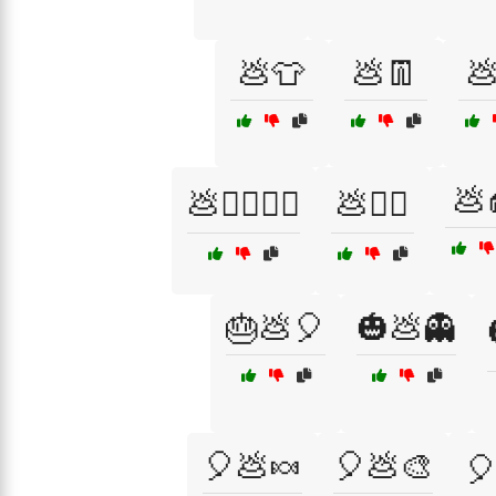
💩👕
💩👖

💩
💩🦸‍♀️🦸‍♂️
💩🦸‍♂️
🎂💩🎈
🎃💩👻
🎈💩🍬
🎈💩🎨
🎈