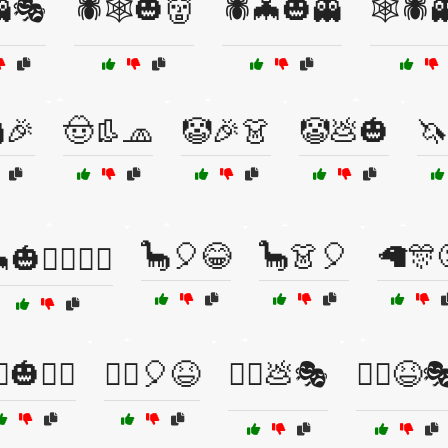
👻🎭
🕷️🕸️🎃👹
🕷️🦇🎃👻
🕸️🕷️
🎉
🤠👢🧢
🤡🎉👗
🤡💩🎃
🦄
🦕🎈😂
🦕👗🎈
🦙🎊
🎃🧛‍♂️🧛‍♀️
♀️🎃🧟‍♂️
🦸‍♀️🎈😆
🦸‍♀️💩🎭
🦸‍♀️😆