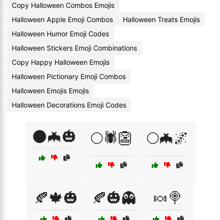
Copy Halloween Combos Emojis
Halloween Apple Emoji Combos
Halloween Treats Emojis
Halloween Humor Emoji Codes
Halloween Stickers Emoji Combinations
Copy Happy Halloween Emojis
Halloween Pictionary Emoji Combos
Halloween Emojis Emojis
Halloween Decorations Emoji Codes
🌑🦇🎃
🌕🕷️👺
🌕🦇🌌
🍂🍁🎃
🍂🎃👻
🍬🍭