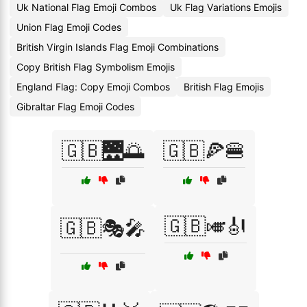
Uk National Flag Emoji Combos
Uk Flag Variations Emojis
Union Flag Emoji Codes
British Virgin Islands Flag Emoji Combinations
Copy British Flag Symbolism Emojis
England Flag: Copy Emoji Combos
British Flag Emojis
Gibraltar Flag Emoji Codes
🇬🇧🌉🌅
🇬🇧🍕🍔
🇬🇧🎺🎻
🇬🇧🎭🎤